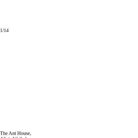
1
/
14
The Ant House,