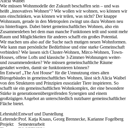
Alicia Waibel
Wie müssen Wohnmodelle der Zukunft beschaffen sein – und was
heißt „innovatives Wohnen“? Wie wollen wir wohnen, wo können wir
uns einschränken, was können wir teilen, was nicht? Der knappe
Wohnraum, gerade in den Metropolen zwingt uns dazu Wohnen neu
zu hinterfragen. Dabei bietet gemeinschaftliches Wohnen, also ein
Zusammenleben bei dem man manche Funktionen teilt und somit mehr
Raum und Möglichkeiten für anderes schafft ein großes Potential.
Wir machen uns also auf die Suche nach mutigen neuen Wohnformen.
Wie kann man persönliche Bedürfnisse und eine starke Gemeinschaft
verbinden? Wie lassen sich Cluster-Wohnen, Mirco-Wohnen, Town-
Houses, offene Lofts und klassische 3-Zimmer-Wohnungen weiter-
und zusammendenken? Wie müssen gemeinschaftliche Räume
gestaltet werden, damit sie funktionieren können?
Im Entwurf „The Ant House“ für die Umnutzung eines alten
Bürogebäudes in gemeinschaftliches Wohnen, lässt sich Alicia Waibel
von den Strukturen und Prinzipien eusozialer Tiere inspirieren. So
schafft sie ein gemeinschaftlichen Wohnkomplex, der eine besondere
Stärke in generationenübergreifenden Synergien und einem
großzügigen Angebot an unterschiedlich nutzbarer gemeinschaftlicher
Fläche bietet.
Lehrstuhl:
Entwurf und Darstellung
Lehrende:
Prof. Katja Knaus, Georg Brennecke, Karianne Fogelberg
Projekt:
Semesterarbeit