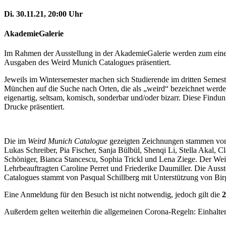
Di. 30.11.21, 20:00 Uhr
AkademieGalerie
Im Rahmen der Ausstellung in der AkademieGalerie werden zum einen
Ausgaben des
Weird Munich Catalogues präsentiert.
Jeweils im Wintersemester machen sich Studierende im dritten Semes
München auf die Suche nach Orten, die als „weird“ bezeichnet werden d
eigenartig, seltsam, komisch, sonderbar und/oder bizarr. Diese Fin
Drucke präsentiert.
Die im
Weird Munich Catalogue
gezeigten Zeichnungen stammen von S
Lukas Schreiber, Pia Fischer, Sanja Bülbül, Shenqi Li, Stella Akal, 
Schöniger, Bianca Stancescu, Sophia Trickl und Lena Ziege. Der We
Lehrbeauftragten Caroline Perret und Friederike Daumiller. Die Auss
Catalogues stammt von Pasqual Schillberg mit Unterstützung von Bir
Eine Anmeldung für den Besuch ist nicht notwendig, jedoch gilt die
2
Außerdem gelten weiterhin die allgemeinen Corona-Regeln: Einhalt