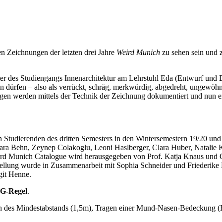
 Zeichnungen der letzten drei Jahre
Weird Munich
zu sehen sein und z
ter des Studiengangs Innenarchitektur am Lehrstuhl Eda (Entwurf und 
ürfen – also als verrückt, schräg, merkwürdig, abgedreht, ungewöhnlich
dungen werden mittels der Technik der Zeichnung dokumentiert und nun
tudierenden des dritten Semesters in den Wintersemestern 19/20 und 2
Clara Behn, Zeynep Colakoglu, Leoni Haslberger, Clara Huber, Natalie 
ird Munich Catalogue wird herausgegeben von Prof. Katja Knaus und G
tellung wurde in Zusammenarbeit mit Sophia Schneider und Friederike 
git Henne.
G-Regel
.
en des Mindestabstands (1,5m), Tragen einer Mund-Nasen-Bedeckung (