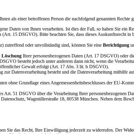
 Ihnen als einer betroffenen Person die nachfolgend genannten Rechte
ene Daten von Ihnen verarbeiten. Ist dies der Fall, so haben Sie ein 
(Art. 15 DSGVO). Bitte beachten Sie, dass dieses Auskunftsrecht in b
r) zutreffend oder unvollständig sind, können Sie eine
Berichtigung
un
e
Löschung
Ihrer personenbezogenen Daten (Art. 17 DSGVO) oder d
 DSGVO besteht jedoch unter anderem dann nicht, wenn die Verarbeitu
öffentlicher Gewalt erfolgt (Art. 17 Abs. 3 lit. b DSGVO).
ag zur Datenverarbeitung besteht und die Datenverarbeitung mithilfe au
Daten ohne Grundlage eines Angemessenheitsbeschlusses der EU-Kommis
 des Art. 51 DSGVO über die Verarbeitung Ihrer personenbezogenen Da
 den Datenschutz, Wagmüllerstraße 18, 80538 München. Neben dem Besc
en Sie das Recht, Ihre Einwilligung jederzeit zu widerrufen. Der Widerr